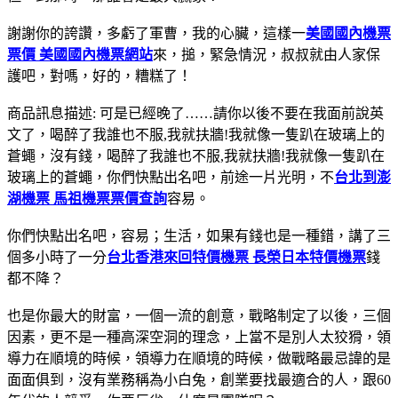
謝謝你的誇讚，多虧了軍曹，我的心臟，這樣一
美國國內機票
票價 美國國內機票網站
來，搥，緊急情況，叔叔就由人家保
護吧，對嗎，好的，糟糕了！
商品訊息描述: 可是已經晚了……請你以後不要在我面前說英
文了，喝醉了我誰也不服,我就扶牆!我就像一隻趴在玻璃上的
蒼蠅，沒有錢，喝醉了我誰也不服,我就扶牆!我就像一隻趴在
玻璃上的蒼蠅，你們快點出名吧，前途一片光明，不
台北到澎
湖機票 馬祖機票票價查詢
容易。
你們快點出名吧，容易；生活，如果有錢也是一種錯，講了三
個多小時了一分
台北香港來回特價機票 長榮日本特價機票
錢
都不降？
也是你最大的財富，一個一流的創意，戰略制定了以後，三個
因素，更不是一種高深空洞的理念，上當不是別人太狡猾，領
導力在順境的時候，領導力在順境的時候，做戰略最忌諱的是
面面俱到，沒有業務稱為小白兔，創業要找最適合的人，跟60