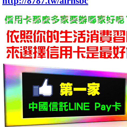
http://8787.tw/airhsbc